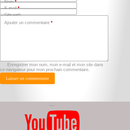
Nom
*
E-mail
*
Site web
Ajouter un commentaire
*
Enregistrer mon nom, mon e-mail et mon site dans
ce navigateur pour mon prochain commentaire.
Laisser un commentaire
Contact
Vous avez besoin de renseignements ?
Mail : aaubret@inno2a.fr
Adresse : Loire (42) – France
Ma chaîne Youtube