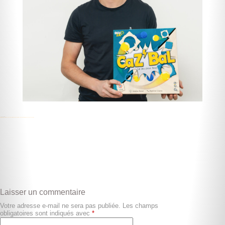
↓↓Lien de l’article ↓↓
https://www.le-pays.fr/roanne-42300/actualites/antoine-aubret-lance-la-commercialisation-de-cazbal_14673484
Laisser un commentaire
Votre adresse e-mail ne sera pas publiée.
Les champs
obligatoires sont indiqués avec
*